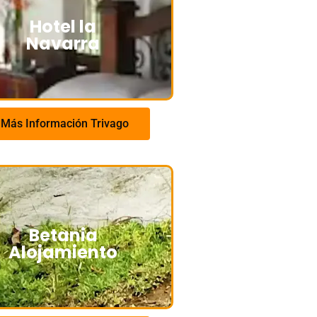
Hotel la
Navarra
Más Información Trivago
Betania
Alojamiento