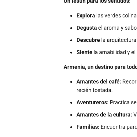
Un festín para los sentidos:
Explora
las verdes colina
Degusta
el aroma y sabor
Descubre
la arquitectura
Siente
la amabilidad y el
Armenia, un destino para tod
Amantes del café:
Recorr
recién tostada.
Aventureros:
Practica se
Amantes de la cultura:
Vi
Familias:
Encuentra parqu