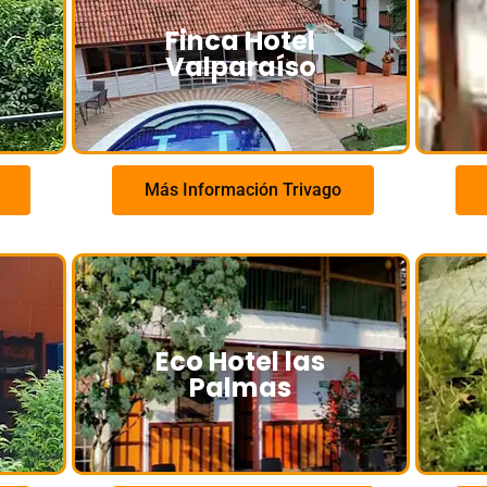
Finca Hotel
Valparaíso
Más Información Trivago
Eco Hotel las
Palmas