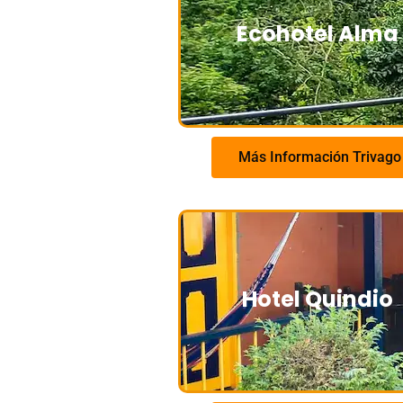
Ecohotel Alma
Más Información Trivago
Hotel Quindio