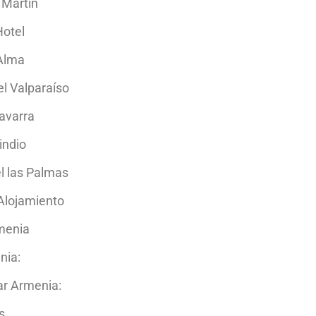
 Martin
otel
Alma
el Valparaíso
Navarra
indio
l las Palmas
Alojamiento
menia
nia:
ar Armenia:
s